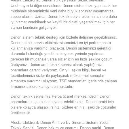
Alesta Elektronik, Denon Türkiye yetkili teknik servisidir.
Unutmayın ki diğer servislerde Denon sisteminize yapılacak her
müdahale sisteminizde yeni daha büyük sorunlar yaşamanıza
sebep olabilir. Uzman Denon teknik servis ekibimiz sizlere daha
iyi hizmet verebilmek ve keyifli bir dinleti yaşatabilmek için her
zaman kendisini geliştiriyor.
Denon sistem teknik desteği için bizlerle iletişime geçebilirsiniz.
Denon teknik servis ekibimiz sisteminizi en iyi performansta
kullanmanıza yardımcı olacaktır. Denon sisteminizi gerektiği
durumda bulunduğu yerde inceleyerek yerinde yapılması
gereken bir müdahale varsa sizler için en hızlı şekilde çözüm
üretiyoruz. Denon amfi teknik servisi olarak yaptığımız
onarımlara garanti veriyoruz. On yılı aşkın bilgi, beceri ve
tecrübelerimizi sizler ile paylaşarak mükemmel sonuçlar
almanıza yardımcı oluyoruz. TSE standartları içerisinde çalışan
firmamız sizlere kaliteyi sunmaktadır.
Denon teknik servisimiz Perpa ticaret merkezindedir. Denon
onarımlarınız için bizleri ziyaret edebilirsiniz. Denon tamiri için
bizlere kolayca ulaşabilirsiniz. Sizlere en hızlı şekilde çözümler
üretilecektir.
Alesta Elektronik Denon Amfi ve Ev Sinema Sistemi Yetkili
Teknik Servisi, Denon bakım ve onarımı, Denon tamiri, Denon