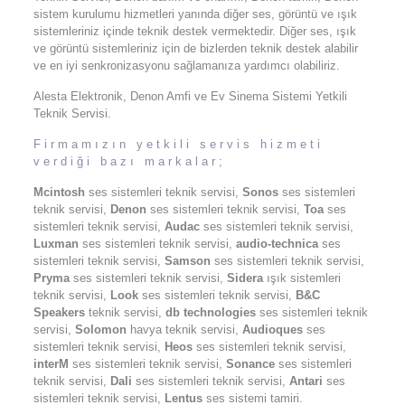
sistem kurulumu hizmetleri yanında diğer ses, görüntü ve ışık
sistemleriniz içinde teknik destek vermektedir. Diğer ses, ışık
ve görüntü sistemleriniz için de bizlerden teknik destek alabilir
ve en iyi senkronizasyonu sağlamanıza yardımcı olabiliriz.
Alesta Elektronik, Denon Amfi ve Ev Sinema Sistemi Yetkili
Teknik Servisi.
Firmamızın yetkili servis hizmeti
verdiği bazı markalar;
Mcintosh
ses sistemleri teknik servisi,
Sonos
ses sistemleri
teknik servisi,
Denon
ses sistemleri teknik servisi,
Toa
ses
sistemleri teknik servisi,
Audac
ses sistemleri teknik servisi,
Luxman
ses sistemleri teknik servisi,
audio-technica
ses
sistemleri teknik servisi,
Samson
ses sistemleri teknik servisi,
Pryma
ses sistemleri teknik servisi,
Sidera
ışık sistemleri
teknik servisi,
Look
ses sistemleri teknik servisi,
B&C
Speakers
teknik servisi,
db technologies
ses sistemleri teknik
servisi,
Solomon
havya teknik servisi,
Audioques
ses
sistemleri teknik servisi,
Heos
ses sistemleri teknik servisi,
interM
ses sistemleri teknik servisi,
Sonance
ses sistemleri
teknik servisi,
Dali
ses sistemleri teknik servisi,
Antari
ses
sistemleri teknik servisi,
Lentus
ses sistemi tamiri.