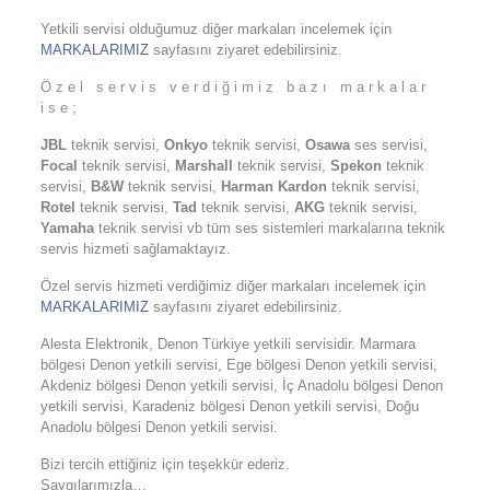
Yetkili servisi olduğumuz diğer markaları incelemek için
MARKALARIMIZ
sayfasını ziyaret edebilirsiniz.
Özel servis verdiğimiz bazı markalar
ise;
JBL
teknik servisi,
Onkyo
teknik servisi,
Osawa
ses servisi,
Focal
teknik servisi,
Marshall
teknik servisi,
Spekon
teknik
servisi,
B&W
teknik servisi,
Harman Kardon
teknik servisi,
Rotel
teknik servisi,
Tad
teknik servisi,
AKG
teknik servisi,
Yamaha
teknik servisi vb tüm ses sistemleri markalarına teknik
servis hizmeti sağlamaktayız.
Özel servis hizmeti verdiğimiz diğer markaları incelemek için
MARKALARIMIZ
sayfasını ziyaret edebilirsiniz.
Alesta Elektronik, Denon Türkiye yetkili servisidir. Marmara
bölgesi Denon yetkili servisi, Ege bölgesi Denon yetkili servisi,
Akdeniz bölgesi Denon yetkili servisi, İç Anadolu bölgesi Denon
yetkili servisi, Karadeniz bölgesi Denon yetkili servisi, Doğu
Anadolu bölgesi Denon yetkili servisi.
Bizi tercih ettiğiniz için teşekkür ederiz.
Saygılarımızla…