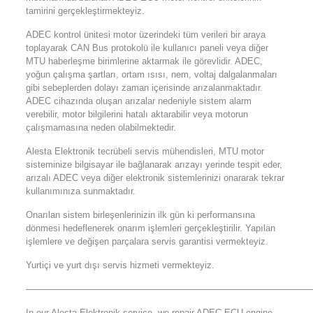
tamirini gerçekleştirmekteyiz.
ADEC kontrol ünitesi motor üzerindeki tüm verileri bir araya
toplayarak CAN Bus protokolü ile kullanıcı paneli veya diğer
MTU haberleşme birimlerine aktarmak ile görevlidir. ADEC,
yoğun çalışma şartları, ortam ısısı, nem, voltaj dalgalanmaları
gibi sebeplerden dolayı zaman içerisinde arızalanmaktadır.
ADEC cihazında oluşan arızalar nedeniyle sistem alarm
verebilir, motor bilgilerini hatalı aktarabilir veya motorun
çalışmamasına neden olabilmektedir.
Alesta Elektronik tecrübeli servis mühendisleri, MTU motor
sisteminize bilgisayar ile bağlanarak arızayı yerinde tespit eder,
arızalı ADEC veya diğer elektronik sistemlerinizi onararak tekrar
kullanımınıza sunmaktadır.
Onarılan sistem birleşenlerinizin ilk gün ki performansına
dönmesi hedeflenerek onarım işlemleri gerçekleştirilir. Yapılan
işlemlere ve değişen parçalara servis garantisi vermekteyiz.
Yurtiçi ve yurt dışı servis hizmeti vermekteyiz.
———————————————————————————————
In our Alesta Elektronik service, we repair ADEC ECU engine