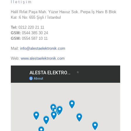
İletişim
Halil Rıfat Paşa Mah. Yüzer Havuz Sok. Perpa İş Hanı B Blok
Kat :6 No: 655 Şişli / İstanbul
Tel:
0212 220 21 11
GSM:
0544 385 30 24
GSM:
0554 587 10 11
Mail:
info@alestaelektronik.com
Web:
www.alestaelektronik.com