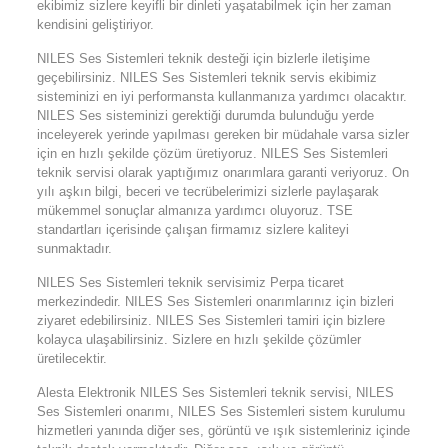
ekibimiz sizlere keyifli bir dinleti yaşatabilmek için her zaman
kendisini geliştiriyor.
NILES Ses Sistemleri teknik desteği için bizlerle iletişime
geçebilirsiniz. NILES Ses Sistemleri teknik servis ekibimiz
sisteminizi en iyi performansta kullanmanıza yardımcı olacaktır.
NILES Ses sisteminizi gerektiği durumda bulunduğu yerde
inceleyerek yerinde yapılması gereken bir müdahale varsa sizler
için en hızlı şekilde çözüm üretiyoruz. NILES Ses Sistemleri
teknik servisi olarak yaptığımız onarımlara garanti veriyoruz. On
yılı aşkın bilgi, beceri ve tecrübelerimizi sizlerle paylaşarak
mükemmel sonuçlar almanıza yardımcı oluyoruz. TSE
standartları içerisinde çalışan firmamız sizlere kaliteyi
sunmaktadır.
NILES Ses Sistemleri teknik servisimiz Perpa ticaret
merkezindedir. NILES Ses Sistemleri onarımlarınız için bizleri
ziyaret edebilirsiniz. NILES Ses Sistemleri tamiri için bizlere
kolayca ulaşabilirsiniz. Sizlere en hızlı şekilde çözümler
üretilecektir.
Alesta Elektronik NILES Ses Sistemleri teknik servisi, NILES
Ses Sistemleri onarımı, NILES Ses Sistemleri sistem kurulumu
hizmetleri yanında diğer ses, görüntü ve ışık sistemleriniz içinde